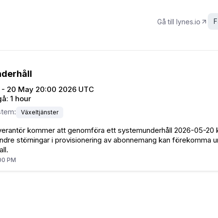
F
Gå till
lynes.io
L
nderhåll
 - 20 May 20:00 2026 UTC
gå:
1 hour
stem
:
Växeltjänster
verantör kommer att genomföra ett systemunderhåll 2026-05-20 kl
indre störningar i provisionering av abonnemang kan förekomma u
ll.
:00 PM