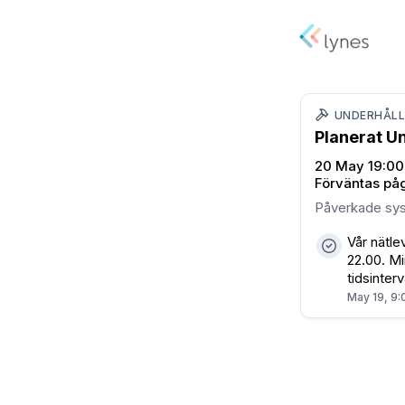
UNDERHÅL
Planerat U
20 May 19:00
Förväntas på
Påverkade sy
Vår nätle
22.00. M
tidsinterva
May 19, 9