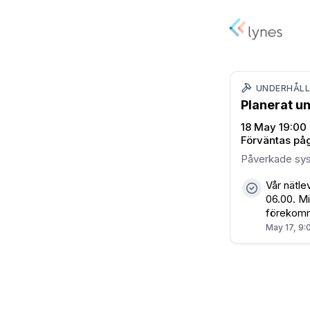
UNDERHÅL
Planerat un
18 May 19:00
Förväntas på
Påverkade sy
Vår nätle
06.00. Mi
förekomma
May 17, 9: