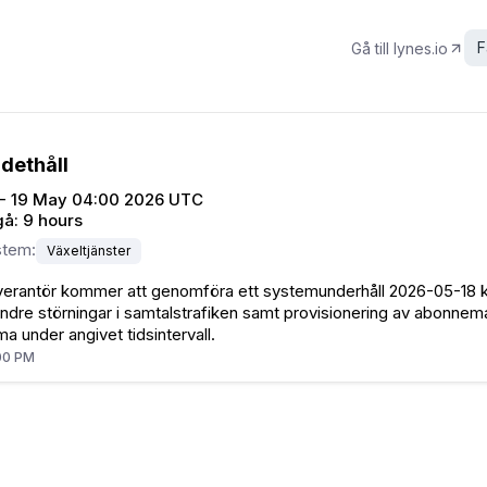
F
Gå till
lynes.io
L
dethåll
 - 19 May 04:00 2026 UTC
gå:
9 hours
stem
:
Växeltjänster
verantör kommer att genomföra ett systemunderhåll 2026-05-18 kl
ndre störningar i samtalstrafiken samt provisionering av abonne
 under angivet tidsintervall.
00 PM